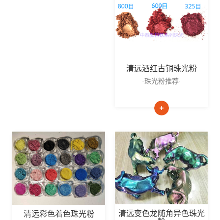
清远酒红古铜珠光粉
·珠光粉推荐·
清远变色龙随角异色珠光
清远彩色着色珠光粉