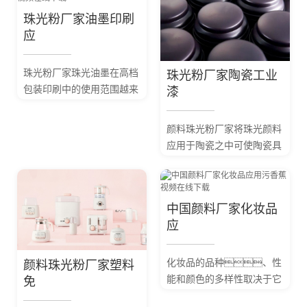
中，印制在纺织品上
料、家用电器等均
珠光粉厂家油墨印刷
经过后处理可以...
会采用涂料加以色彩修饰同
应
时达到一定的保护作
用。
珠光粉厂家珠光油墨在高档
珠光粉厂家陶瓷工业
包装印刷中的使用范围越来
漆
越广泛如烟包、高
档酒标、防伪印刷
颜料珠光粉厂家将珠光颜料
等领域。
应用于陶瓷之中可使陶瓷具
有奇特的光学性能。
在其它生产和日常生活中也
有较多使用。如仿造古
中国颜料厂家化妆品
铜色外貌、...
应
化妆品的品种、性
颜料珠光粉厂家塑料
能和颜色的多样性取决于它
免
们所用颜料的多样性。