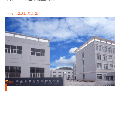
READ MORE
1999
130000
年
m2
20多年生产经验
实际生产厂房
1000
20000
+
吨
三百多个品种
珠光粉产能标准