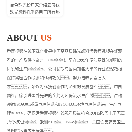
中国珠光粉厂家珠光颜料因
变色珠光粉厂家介绍云母钛
具有遮盖力强或透明度
珠光颜料几乎适用于所有热
高、色相
塑性和热固性塑
好、色谱...
料，不会使塑料
制品发生褪色或灰
ABOUT
US
化，可产生明亮的金
属光泽和珠...
香蕉视频在线下载企业是中国高品质珠光颜料污香蕉视频在线观
看的生产及供应商之一，早在1999年便涉足珠光颜料的
研发和生产，公司长期与国内知名大学的行业资深教授
保持紧密合作联系和科研攻关，努力培养高素质人
才，始终将科技创新作为企业的发展基础，中国
颜料厂家引进国外先进的全封闭环保流水生产线，严格
遵循ISO9001质量管理体系和ISO14001环境管理体系进行生产管
理，确保污香蕉视频在线观看质量符合ROHS欧盟电子无毒
禁令标准，欧洲EU、BGW、美国食品药品卫生
条例FDA等应用标准。